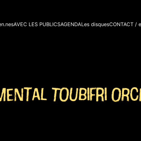
en.nes
AVEC LES PUBLICS
AGENDA
Les disques
CONTACT / e
imental Toubifri Or