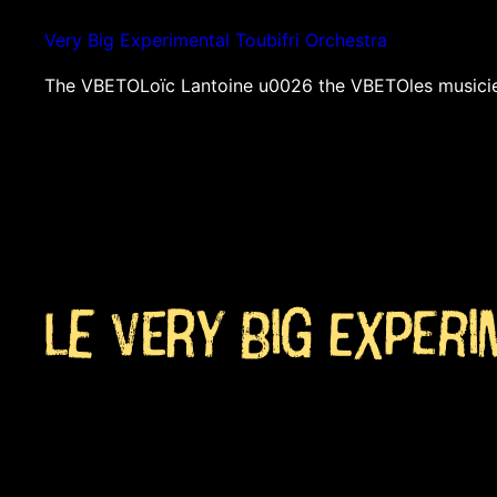
Aller
Very Big Experimental Toubifri Orchestra
au
contenu
The VBETO
Loïc Lantoine u0026 the VBETO
les musici
Le Very Big Exper